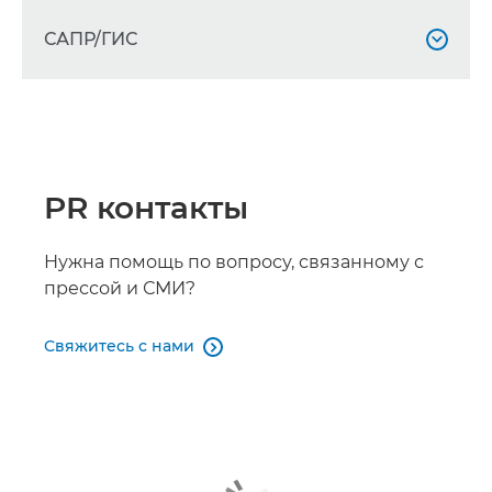
САПР/ГИС

imagePROGRAF TA-20

imagePROGRAF TA-30

PR контакты
Océ ColorWave 3500

Océ ColorWave 3700
Нужна помощь по вопросу, связанному с

прессой и СМИ?
Свяжитесь с нами
