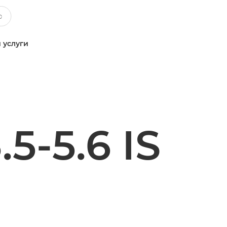
 услуги
5-5.6 IS