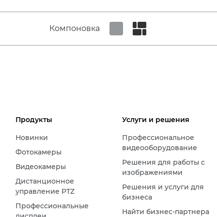
Компоновка
Set tiled view
Set masonry view
Продукты
Услуги и решения
Новинки
Профессиональное
видеооборудование
Фотокамеры
Решения для работы с
Видеокамеры
изображениями
Дистанционное
Решения и услуги для
управление PTZ
бизнеса
Профессиональные
Найти бизнес-партнера
дисплеи