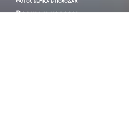
ФОТОСЪЕМКА В ПОХОДАХ
Волны и колеса:
творческая съемка
активных видов отдыха
Вернуться ко всем советам и техническим
приемам
Т
ом Бинг — заядлый серфер и мотоциклист,
и эти скоростные увлечения волнуют его
так же сильно, как и объекты, которые он
выбирает для съемки. Со своей женой