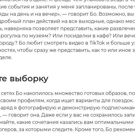
кие события и занятия у меня запланированы, после 
ды на день и на вечер», — говорит Бо. Возможно, вы
дробный план действий на все выходные, однако мест
, наверняка позволяет представить, какие развлечен
 прогулка по музеям? Или посиделки в кафе? Или ве
ороду? Бо любит смотреть видео в TikTok и больше у
остях, чтобы сразу же представить, как то или иное 
деле.
те выборку
 сетях Бо накопилось множество готовых образов, п
 своим профилям, когда ищет варианты для поездок.
аряд я фотографирую и демонстрирую подписчикам
 — говорит она. Даже если у вас не сохранилось зап
умайте, какие сочетания казались вам оптимальными
геров, за которыми следите. Кроме того, Бо рекомен