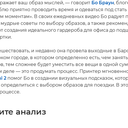
тражает ваш образ мыслей, — говорит
Бо Браун
, бло
блю приятно проводить время и одеваться под стать
 моментам». В своих ежедневных видео Бо радует 
 мудрые советы по выбору образов, а также рекоме
от создания идеального гардероба для офиса до по
ртки.
ешествовать, и недавно она провела выходные в Бар
рком городе, в котором определенно есть, чем занять
, тем сложнее будет уместить все вещи в одной сум
ом деле — это продумать процесс. Принтер мгновенн
i 2
помог Бо в создании визуальных подсказок, кото
определиться с выбором образов для поездки. В это
роцессе.
ите анализ