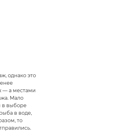
аж, однако это
менее
ж — а местами
ажа. Мало
 в выборе
рыба в воде,
разом, то
тправились.