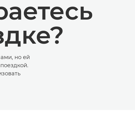
раетесь
здке?
ами, но ей
 поездкой.
изовать