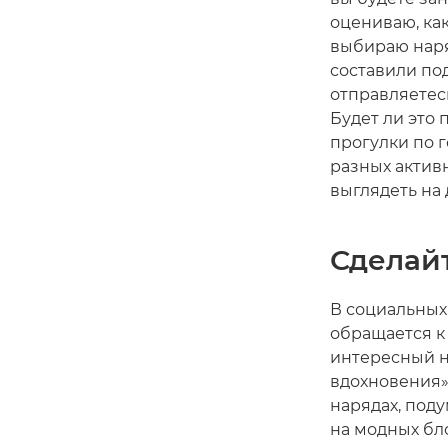
оцениваю, ка
выбираю наря
составили по
отправляетесь
Будет ли это
прогулки по г
разных активн
выглядеть на 
Сделай
В социальных
обращается к
интересный н
вдохновения»,
нарядах, под
на модных бло