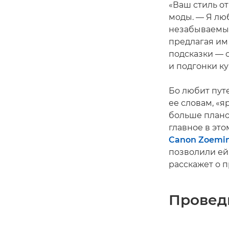
«Ваш стиль о
моды. — Я лю
незабываемым
предлагая им
подсказки — 
и подгонки ку
Бо любит пут
ее словам, «я
больше планов
главное в эт
Canon Zoemin
позволили ей 
расскажет о п
Провед