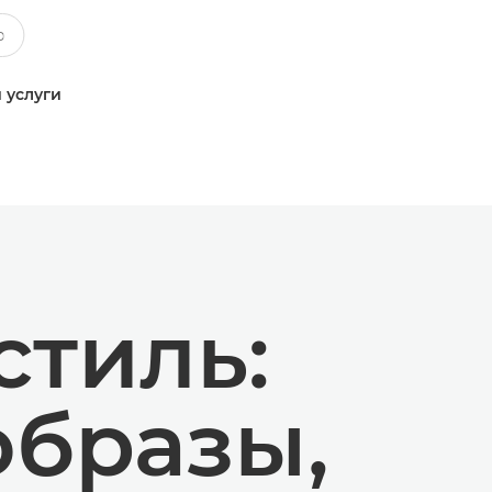
 услуги
стиль:
образы,