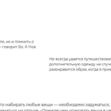
ле, но и помнить о
 говорит Бо. © Ноа
Не всегда удается путешествоват
дополнительную одежду на случа
разонравится образ, когда я при
сто набирать любые вещи — необходимо задуматься,
иматься на отдыхе. «Прежде чем упаковать вещи в ч