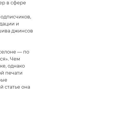
гер в сфере
подписчиков,
ндации и
дшива джинсов
селоне — по
ся». Чем
ке, однако
ой печати
рые
й статье она