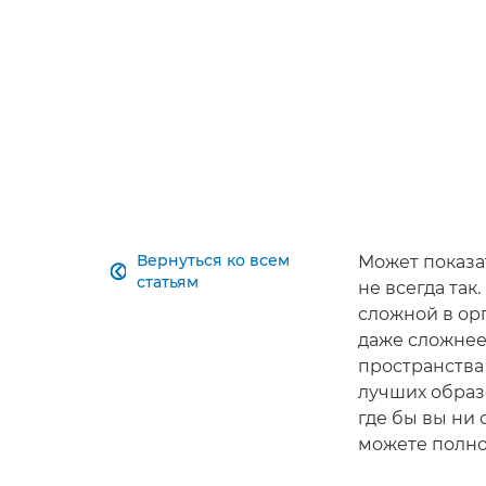
Вернуться ко всем
Может показат

статьям
не всегда так
сложной в ор
даже сложнее
пространства
лучших образо
где бы вы ни 
можете полно