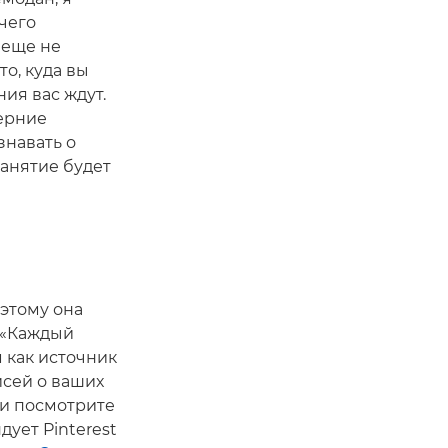
чего
 еще не
о, куда вы
ия вас ждут.
черние
знавать о
занятие будет
оэтому она
 «Каждый
 как источник
исей о ваших
 и посмотрите
дует Pinterest