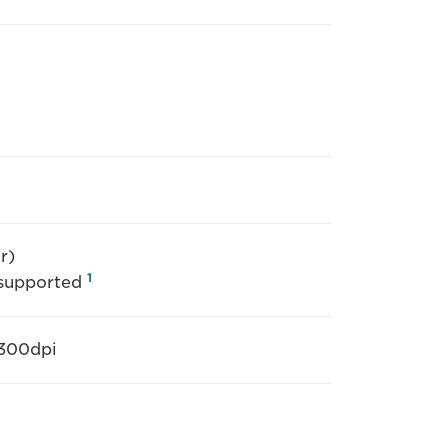
r)
1
 supported
 300dpi