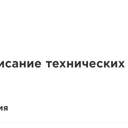
исание технических
ия