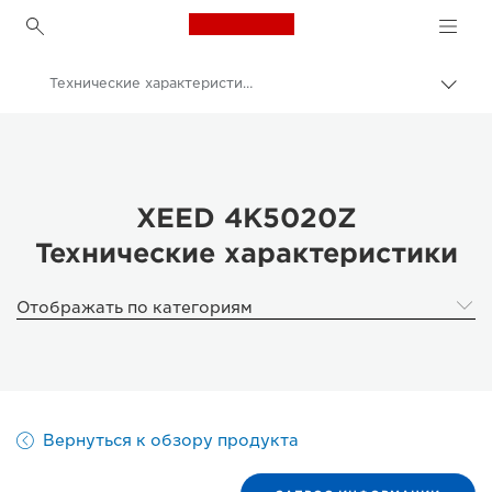
Canon Logo, back to h
Технические характеристики Xeed 4K5020Z
Пере
цепо
Canon
Решения и услуги
Продукты и решения для бизнеса
XEED 4K5020Z
Технические характеристики
Проекторы
XEED 4K5020Z | Laser 4K projector
Отображать по категориям
Вернуться к обзору продукта