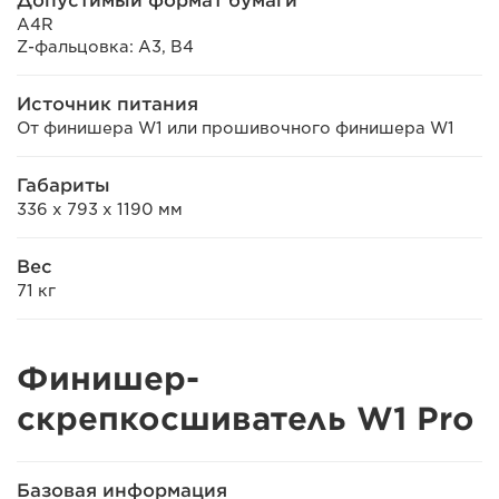
Допустимый формат бумаги
A4R
Z-фальцовка: A3, B4
Источник питания
От финишера W1 или прошивочного финишера W1
Габариты
336 x 793 x 1190 мм
Вес
71 кг
Финишер-
скрепкосшиватель W1 Pro
Базовая информация