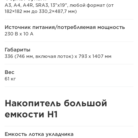
A3, A4, A4R, SRA3, 13"x19", любой формат (от
182×182 мм до 330,2×487,7 мм)
Источник питания/потребляемая мощность
230 В x 10 А
Габариты
336 (746 мм, включая лоток) x 793 x 1407 мм
Вес
61 кг
Накопитель большой
емкости H1
Емкость лотка укладчика