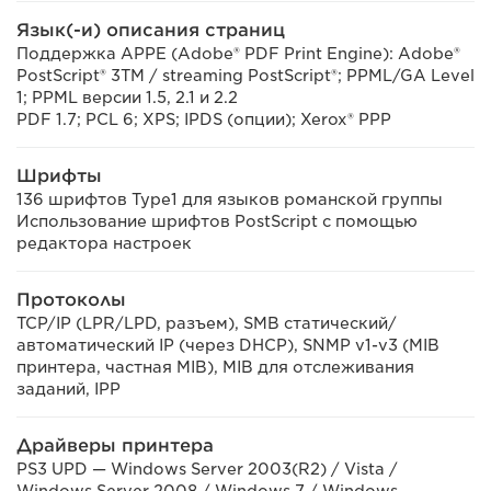
Язык(-и) описания страниц
Поддержка APPE (Adobe® PDF Print Engine): Adobe®
PostScript® 3TM / streaming PostScript®; PPML/GA Level
1; PPML версии 1.5, 2.1 и 2.2
PDF 1.7; PCL 6; XPS; IPDS (опции); Xerox® PPP
Шрифты
136 шрифтов Type1 для языков романской группы
Использование шрифтов PostScript с помощью
редактора настроек
Протоколы
TCP/IP (LPR/LPD, разъем), SMB статический/
автоматический IP (через DHCP), SNMP v1-v3 (MIB
принтера, частная MIB), MIB для отслеживания
заданий, IPP
Драйверы принтера
PS3 UPD — Windows Server 2003(R2) / Vista /