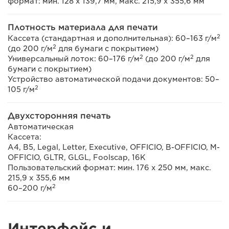
формат: мин. 128 x 139,7 мм, макс. 215,9 x 355,6 мм
Плотность материала для печати
2
Кассета (стандартная и дополнительная): 60–163 г/м
2
(до 200 г/м
для бумаги с покрытием)
2
2
Универсальный лоток: 60–176 г/м
(до 200 г/м
для
бумаги с покрытием)
Устройство автоматической подачи документов: 50–
2
105 г/м
Двухсторонняя печать
Автоматическая
Кассета:
A4, B5, Legal, Letter, Executive, OFFICIO, B-OFFICIO, M-
OFFICIO, GLTR, GLGL, Foolscap, 16K
Пользовательский формат: мин. 176 x 250 мм, макс.
215,9 х 355,6 мм
2
60–200 г/м
Интерфейс и