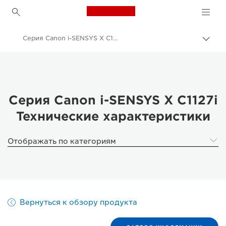
Canon Logo, back to h
Серия Canon i-SENSYS X C1127i - Технические характеристики
Пере
цепо
Canon
Решения и услуги
Продукты и решения для бизнеса
Серия Canon i-SENSYS X C1127i
Технические характеристики
Принтеры и факсимильные аппараты для бизнеса
Многофункциональные принтеры - Принтеры «Все в одном»
Отображать по категориям
Многофункциональные цветные принтеры
Серия Canon i-SENSYS X C1127i
Вернуться к обзору продукта