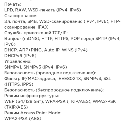
Печать:
LPD, RAW, WSD-печать (IPv4, IPv6)
Сканирование:
Эл. почта, SMB, WSD-сканирование (IPv4, IPv6), FTP-
сканирование, iFAX
Службы приложений TCP/IP:
Bonjour (mDNS), HTTP, HTTPS, POP перед SMTP (IPv4,
IPv6)
DHCP, ARP+PING, Auto IP, WINS (IPv4)
DHCPv6 (IPv6)
Управление:
SNMPv1, SNMPv3 (IPv4, IPv6)
Безопасность (проводное подключение):
Фильтр IP/MAC-адреса, IEEE802.1X, SNMPv3, SSL
(HTTPS, IPPS)
Безопасность (беспроводное подключение):
Режим инфраструктуры:
WEP (64/128 бит), WPA-PSK (TKIP/AES), WPA2-PSK
(TKIP/AES)
Режим Access Point Mode:
WPA2-PSK (AES)