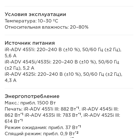
Условия эксплуатации
Температура: 10–30 ºC
Относительная влажность: 20–80%
Источник питания
iR-ADV 4551i: 220–240 В (±10 %), 50/60 Гц (±2 Гц),
5,6 А
iR-ADV 4545i/4535i: 220–240 В (±10 %), 50/60 Гц
(±2 Гц), 5,2 А
iR-ADV 4525i: 220–240 В (±10 %), 50/60 Гц (±2 Гц),
4,3 А
Энергопотребление
Макс.: прибл. 1500 Вт
*1
Печать: iR-ADV 4551i III: 882 Вт
. iR-ADV 4545i III:
*1
*1
862 Вт
iR-ADV 4535i III: 783 Вт
, iR-ADV 4525i III:
*1
614 Вт
*1
Режим ожидания: прибл. 37 Вт
*2
Спящий режим: прибл. 0,9 Вт