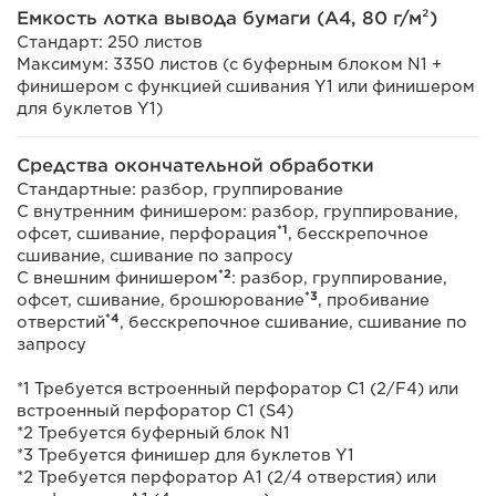
Емкость лотка вывода бумаги (A4, 80 г/м²)
Стандарт: 250 листов
Максимум: 3350 листов (с буферным блоком N1 +
финишером с функцией сшивания Y1 или финишером
для буклетов Y1)
Средства окончательной обработки
Стандартные: разбор, группирование
С внутренним финишером: разбор, группирование,
*1
офсет, сшивание, перфорация
, бесскрепочное
сшивание, сшивание по запросу
*2
С внешним финишером
: разбор, группирование,
*3
офсет, сшивание, брошюрование
, пробивание
*4
отверстий
, бесскрепочное сшивание, сшивание по
запросу
*1 Требуется встроенный перфоратор C1 (2/F4) или
встроенный перфоратор C1 (S4)
*2 Требуется буферный блок N1
*3 Требуется финишер для буклетов Y1
*2 Требуется перфоратор A1 (2/4 отверстия) или