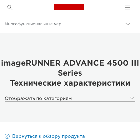
Canon Logo, back to h
Многофункциональные черно-белые принтеры
Пере
цепо
Canon
Решения и услуги
Продукты и решения для бизнеса
imageRUNNER ADVANCE 4500 III
Series
Принтеры и факсимильные аппараты для бизнеса
Технические характеристики
Многофункциональные принтеры - Принтеры «Все в одном»
Отображать по категориям
Вернуться к обзору продукта