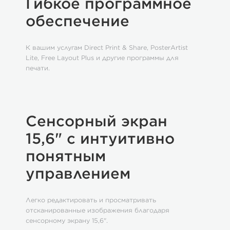
Гибкое программное
обеспечение
К вашим услугам Direct Print & Share, PosterArtist
Lite, Free Layout Plus и другие программы для
печати.
Сенсорный экран
15,6" с интуитивно
понятным
управлением
Легко редактировать и просматривать
отсканированные изображения благодаря
сенсорному экрану 15,6".