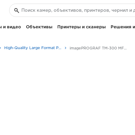
 и видео
Объективы
Принтеры и сканеры
Решения и
High-Quality Large Format Printers for CAD/GIS and Stunning Graphics
imagePROGRAF TM-300 MFP L36ei: новый уровень производительности