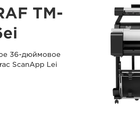
RAF TM-
ei
ое 36-дюймовое
ac ScanApp Lei