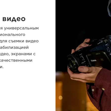
 видео
ся универсальным
сионального
для съемки видео
табилизацией
део, экранами с
качественными
и.