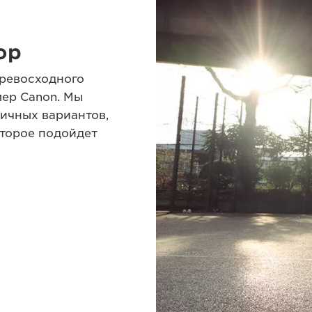
ор
ревосходного
мер Canon. Мы
ичных вариантов,
оторое подойдет