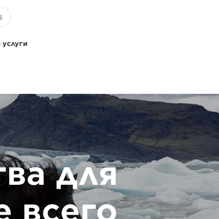
 услуги
тва для
 всего