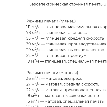
Пьезоэлектрическая струйная печать U
Режимы печати (глянец)
2
111 м
/ч — глянцевая, максимальная ско
2
78 м
/ч — глянцевая, экспресс
2
55 м
/ч — глянцевая, средняя скорость
2
39 м
/ч — глянцевая, производственная
2
29 м
/ч — глянцевая, высокое качество
2
22 м
/ч — глянцевая, премиум
2
19 м
/ч — глянцевая, специальная печат
Режимы печати (матовая)
2
36 м
/ч — матовая, экспресс
2
27 м
/ч — матовая, средняя скорость
2
22 м
/ч — матовая, производственная п
2
18 м
/ч — матовая, высокое качество
2
13 м
/ч — матовая, специальная печать
2