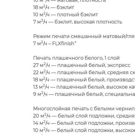
10 м
/ч — матовая, плотность
2
18 м
/ч — бэклит
2
10 м
/ч — плотный бэклит
2
7 м
/ч — бэклит, высокая плотность
Режим печати смешанный матовый/гл
2
+
7 м
/ч – FLXfinish
Печать плашечного белого, 1 слой
2
27 м
/ч — плашечный белый, экспресс
2
22 м
/ч — плашечный белый, средняя с
2
18 м
/ч — плашечный белый, производс
2
13 м
/ч — плашечный белый, высокое ка
2
9 м
/ч — плашечный белый, специальна
Многослойная печать с белыми черни
2
20 м
/ч — белый слой подложки, средня
2
14 м
/ч — белый слой подложки, произв
2
10 м
/ч — белый слой подложки, высоко