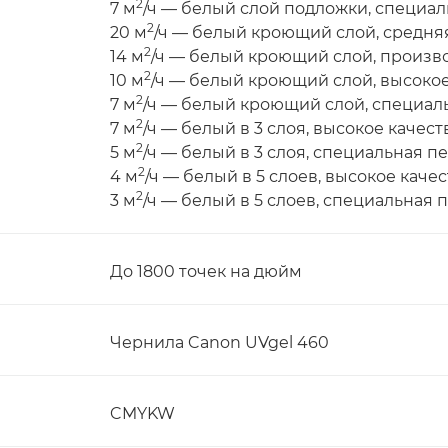
2
7 м
/ч — белый слой подложки, специал
2
20 м
/ч — белый кроющий слой, средня
2
14 м
/ч — белый кроющий слой, произв
2
10 м
/ч — белый кроющий слой, высокое
2
7 м
/ч — белый кроющий слой, специал
2
7 м
/ч — белый в 3 слоя, высокое качест
2
5 м
/ч — белый в 3 слоя, специальная п
2
4 м
/ч — белый в 5 слоев, высокое каче
2
3 м
/ч — белый в 5 слоев, специальная 
До 1800 точек на дюйм
Чернила Canon UVgel 460
CMYKW