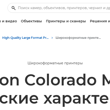
 и видео
Объективы
Принтеры и сканеры
Решения и
High-Quality Large Format Printers for CAD/GIS and Stunning Graphics
Широкоформатные принтеры Colorado M-Series: точность и скорость
Широкоформатные принтеры
on Colorado
ские характ