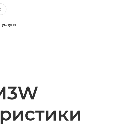
 услуги
 M3W
еристики