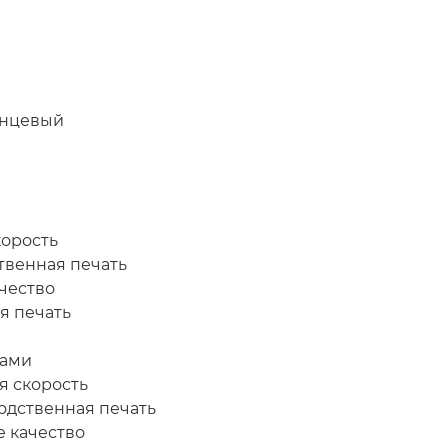
янцевый
корость
твенная печать
чество
я печать
лами
я скорость
одственная печать
е качество