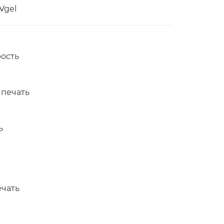
Vgel
рость
 печать
ь
ечать