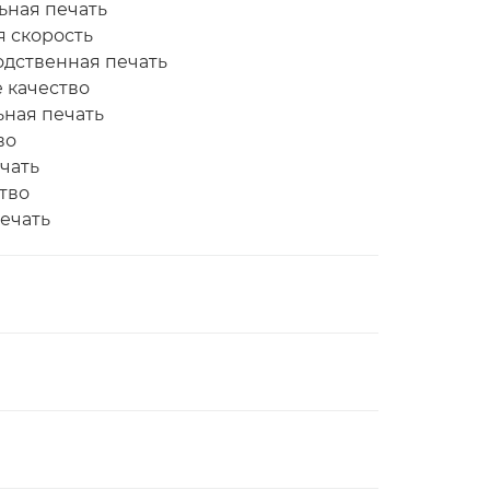
ьная печать
я скорость
одственная печать
 качество
ьная печать
во
ечать
ство
печать