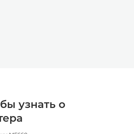
ЙД
Й СЛАЙД
бы узнать о
тера