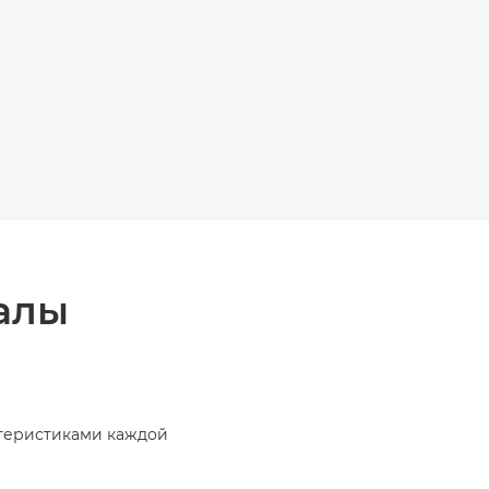
алы
ктеристиками каждой